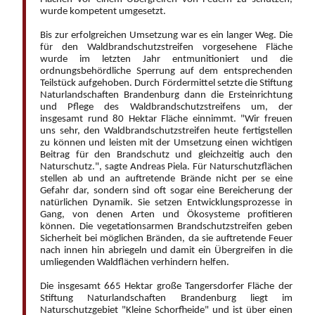
wurde kompetent umgesetzt.
Bis zur erfolgreichen Umsetzung war es ein langer Weg. Die
für den Waldbrandschutzstreifen vorgesehene Fläche
wurde im letzten Jahr entmunitioniert und die
ordnungsbehördliche Sperrung auf dem entsprechenden
Teilstück aufgehoben. Durch Fördermittel setzte die Stiftung
Naturlandschaften Brandenburg dann die Ersteinrichtung
und Pflege des Waldbrandschutzstreifens um, der
insgesamt rund 80 Hektar Fläche einnimmt. "Wir freuen
uns sehr, den Waldbrandschutzstreifen heute fertigstellen
zu können und leisten mit der Umsetzung einen wichtigen
Beitrag für den Brandschutz und gleichzeitig auch den
Naturschutz.", sagte Andreas Piela. Für Naturschutzflächen
stellen ab und an auftretende Brände nicht per se eine
Gefahr dar, sondern sind oft sogar eine Bereicherung der
natürlichen Dynamik. Sie setzen Entwicklungsprozesse in
Gang, von denen Arten und Ökosysteme profitieren
können. Die vegetationsarmen Brandschutzstreifen geben
Sicherheit bei möglichen Bränden, da sie auftretende Feuer
nach innen hin abriegeln und damit ein Übergreifen in die
umliegenden Waldflächen verhindern helfen.
Die insgesamt 665 Hektar große Tangersdorfer Fläche der
Stiftung Naturlandschaften Brandenburg liegt im
Naturschutzgebiet "Kleine Schorfheide" und ist über einen